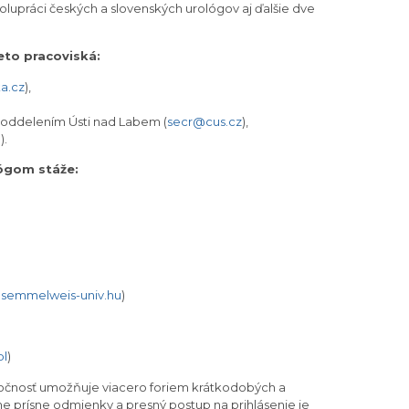
spolupráci českých a slovenských urológov aj ďalšie dve
ieto pracoviská:
a.cz
),
m oddelením Ústi nad Labem (
secr@cus.cz
),
l
).
ógom stáže:
semmelweis-univ.hu
)
pl
)
očnosť umožňuje viacero foriem krátkodobých a
e prísne odmienky a presný postup na prihlásenie je