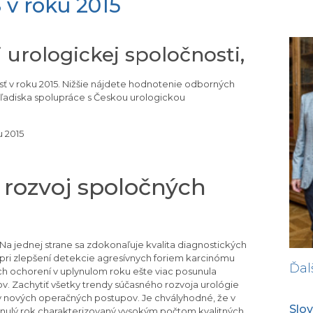
 v roku 2015
 urologickej spoločnosti,
osť v roku 2015. Nižšie nájdete hodnotenie odborných
z hľadiska spolupráce s Českou urologickou
 2015
í rozvoj spoločných
. Na jednej strane sa zdokonaľuje kvalita diagnostických
 pri zlepšení detekcie agresívnych foriem karcinómu
Ďal
ých ochorení v uplynulom roku ešte viac posunula
. Zachytiť všetky trendy súčasného rozvoja urológie
y nových operačných postupov. Je chvályhodné, že v
Slov
lynulý rok charakterizovaný vysokým počtom kvalitných