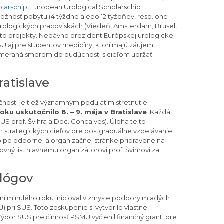
larschip
, European Urological Scholarschip
žnosť pobytu (4 týždne alebo 12 týždňov, resp. one
rologických pracoviskách (Viedeň, Amsterdam, Brusel,
eto projekty. Nedávno prezident Európskej urologickej
U aj pre študentov medicíny, ktorí majú záujem
e zameraná smerom do budúcnosti s cieľom udržať
atislave
čnosti je tiež významným podujatím stretnutie
ku uskutočnilo 8. – 9. mája v Bratislave
. Každá
S prof. Švihra a Doc. Goncalves). Úloha tejto
h strategických cieľov pre postgraduálne vzdelávanie
o po odbornej a organizačnej stránke pripravené na
ovný list hlavnému organizátorovi prof. Švihrovi za
lógov
ní minulého roku inicioval v zmysle podpory mladých
pri SUS. Toto zoskupenie si vytvorilo vlastné
 Výbor SUS pre činnosť PSMU vyčlenil finančný grant, pre