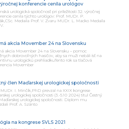
výročnej konferencie cenila urológov
nská urologická spoločnosť pri príležitosti 32. výročnej
rencie cenila týchto urológov: Prof. MUDr. P.
ák,CSc. Medaila Prof. V. Zvaru MUDr. L. Macko Medaila
 V.
vná akcia Movember 24 na Slovensku
ná akcia Movember 24 na Slovensku – pomoc
nych dobrovoľných hasičov, aby sa muži nebáli ísť na
ntívnu urologickú prehliadkuTento rok sa tlačová
erencia Movember
ný člen Maďarskej urologickej spoločnosti
 MUDr. I. Minčík,PhD prevzal na XXIX kongrese
skej urologickej spoločnosti (3.-5.10 2024) titul Čestný
 Maďarskej urologickej spoločnosti. Diplom mu
dali Prof. A. Szánto
lógia na kongrese SVLS 2021