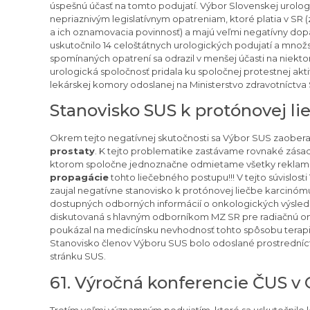
úspešnú účasť na tomto podujatí. Výbor Slovenskej urologi
nepriaznivým legislatívnym opatreniam, ktoré platia v S
a ich oznamovacia povinnosť) a majú veľmi negatívny dopad
uskutočnilo 14 celoštátnych urologických podujatí a množ
spomínaných opatrení sa odrazil v menšej účasti na niekt
urologická spoločnosť pridala ku spoločnej protestnej akti
lekárskej komory odoslanej na Ministerstvo zdravotníctva 
Stanovisko SUS k protónovej l
Okrem tejto negatívnej skutočnosti sa Výbor SUS zaober
prostaty
. K tejto problematike zastávame rovnaké zásad
ktorom spoločne jednoznačne odmietame všetky reklamn
propagácie
tohto liečebného postupu!!! V tejto súvislost
zaujal negatívne stanovisko k protónovej liečbe karcinómu
dostupných odborných informácií o onkologických výsledk
diskutovaná s hlavným odborníkom MZ SR pre radiačnú onk
poukázal na medicínsku nevhodnosť tohto spôsobu terapie
Stanovisko členov Výboru SUS bolo odoslané prostrední
stránku SUS.
61. Výročná konferencie ČUS v
Tretím veľmi významným podujatím, ktoré sa uskutočnilo