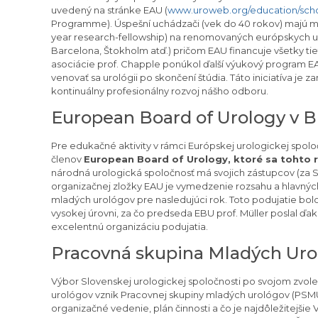
uvedený na stránke EAU (
www.uroweb.org/education/scho
Programme). Úspešní uchádzači (vek do 40 rokov) majú mo
year research-fellowship) na renomovaných európskych u
Barcelona, Štokholm atď.) pričom EAU financuje všetky ti
asociácie prof. Chapple ponúkol ďalší výukový program EA
venovať sa urológii po skončení štúdia. Táto iniciatíva j
kontinuálny profesionálny rozvoj nášho odboru.
European Board of Urology v Br
Pre edukačné aktivity v rámci Európskej urologickej spolo
členov
European Board of Urology, ktoré sa tohto ro
národná urologická spoločnosť má svojich zástupcov (za SU
organizačnej zložky EAU je vymedzenie rozsahu a hlavnýc
mladých urológov pre nasledujúci rok. Toto podujatie bol
vysokej úrovni, za čo predseda EBU prof. Müller poslal ďak
excelentnú organizáciu podujatia.
Pracovná skupina Mladých Uro
Výbor Slovenskej urologickej spoločnosti po svojom zvole
urológov vznik Pracovnej skupiny mladých urológov (PSMU) 
organizačné vedenie, plán činnosti a čo je najdôležitejšie