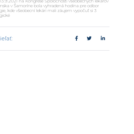
13.9.2021 na Kongrese Spoločnosti všeobecných lekárov
enska v Šamoríne bola vyhradená hodina pre odbor
gie, kde všeobecní lekári mali záujem vypočuť si 3
gické
ieľať: