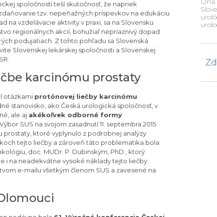
Dňa 
ckej spoločnosti teší skutočnosť, že napriek
Slov
R (zdaňovanie tzv. nepeňažných príspevkov na edukáciu
uroló
 na vzdelávacie aktivity v praxi, sa na Slovensku
urolo
stvo regionálnych akcií, bohužiaľ nepriaznivý dopad
orých podujatiach. Z tohto pohľadu sa Slovenská
vite Slovenskej lekárskej spoločnosti a Slovenskej
SR.
Zd
iečbe karcinómu prostaty
al otázkami
protónovej liečby karcinómu
né stanovisko, ako Česká urologická spoločnosť, v
é, ale aj
akékoľvek odborné formy
i Výbor SUS na svojom zasadnutí 11. septembra 2015
 prostaty, ktoré vyplynulo z podrobnej analýzy
och tejto liečby a zároveň táto problematika bola
ológiu, doc. MUDr. P. Dubinským, PhD., ktorý
 i na neadekvátne vysoké náklady tejto liečby.
ctvom e-mailu všetkým členom SUS a zavesené na
 Olomouci
 len nedávno bola
61. Výročná konferencia Českej