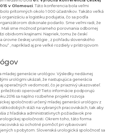
 2015 v Olomouci
. Táto konferencia bola veľmi
 bolo prítomných okolo 1 000 účastníkov. Takáto veľká
ú organizáciu a logistiku podujatia, čo sa podľa
rganizátorom dokonale podarilo. Sme veľmi radi, že
gov. Mali sme možnosť priameho porovnania odbornej
i obidvomi krajinami. Napriek, tomu že českí
a úrovne českej urológie , z pohľadu slovenského
ou“ , napríklad aj pre veľké rozdiely v prístrojovom
lógov
 mladej generácie urológov. Výsledky nedávnej
ými urológmi ukázali, že nastupujúca generácia
aj operačných vedomostí, čo je priaznivý ukazovateľ.
príležitosti operovať! Tieto informácie podporujú
oku 2016 sa naplno rozbehne projekt rozvoja
gickej spoločnosti určený mladej generácii urológov z
rátkodobých stáži na vybraných pracoviskách, tak aby
hšia z hľadiska administratívnych požiadavok pre
rologickej spoločnosti. Okrem toho, táto forma
 pracoviská sú ochotné pomôcť pri vybavovaní
ojených s pobytom. Slovenská urologická spoločnosť sa