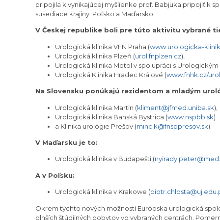
pripojila k vynikajúcej myšlienke prof. Babjuka pripojiť k 
susediace krajiny: Poľsko a Maďarsko.
V Českej republike boli pre túto aktivitu vybrané t
Urologická klinika VFN Praha (
www.urologicka-klinik
Urologická klinika Plzeň (
urol.fnplzen.cz
),
Urologická klinika Motol v spolupráci s Urologický
Urologická Klinika Hradec Králové (
www.fnhk.cz/uro
Na Slovensku ponúkajú rezidentom a mladým urol
Urologická klinika Martin (
kliment@jfmed.uniba.sk
),
Urologická klinika Banská Bystrica (
www.nspbb.sk
)
a Klinika urológie Prešov (
mincik@fnsppresov.sk
).
V Maďarsku je to:
Urologická klinika v Budapešti (
nyirady.peter@med.
A v Poľsku:
Urologická klinika v Krakowe (
piotr.chlosta@uj.edu.
Okrem týchto nových možností Európska urologická spol
dlhších štúdijných pobytov vo vybraných centrách. Pomern