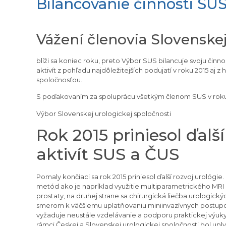
Bilancovanie činnosti SUS
Vážení členovia Slovenskej
blíži sa koniec roku, preto Výbor SUS bilancuje svoju činn
aktivít z pohľadu najdôležitejších podujatí v roku 2015 aj 
spoločnosťou.
S poďakovaním za spoluprácu všetkým členom SUS v roku
Výbor Slovenskej urologickej spoločnosti
Rok 2015 priniesol ďalš
aktivít SUS a ČUS
Pomaly končiaci sa rok 2015 priniesol ďalší rozvoj urológie
metód ako je napríklad využitie multiparametrického MRI
prostaty, na druhej strane sa chirurgická liečba urologick
smerom k väčšiemu uplatňovaniu miniinvazívnych postupov
vyžaduje neustále vzdelávanie a podporu praktickej výuk
rámci Českej a Slovenskej urologickej spoločnosti bol up