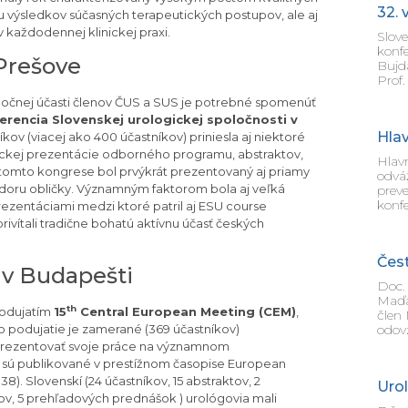
32. 
u výsledkov súčasných terapeutických postupov, ale aj
 každodennej klinickej praxi.
Slove
konfe
 Prešove
Bujd
Prof.
poločnej účasti členov ČUS a SUS je potrebné spomenúť
erencia Slovenskej urologickej spoločnosti v
Hla
kov (viacej ako 400 účastníkov) priniesla aj niektoré
ckej prezentácie odborného programu, abstraktov,
Hlav
tomto kongrese bol prvýkrát prezentovaný aj priamy
odváž
nádoru obličky. Významným faktorom bola aj veľká
preve
konf
ezentáciami medzi ktoré patril aj ESU course
vítali tradične bohatú aktívnu účasť českých
Čest
 v Budapešti
Doc.
Maďar
th
podujatím
15
Central European Meeting (CEM)
,
člen
oto podujatie je zamerané (369 účastníkov)
odovz
 prezentovať svoje práce na významnom
y sú publikované v prestížnom časopise European
). Slovenskí (24 účastníkov, 15 abstraktov, 2
Uro
tov, 5 prehľadových prednášok ) urológovia mali