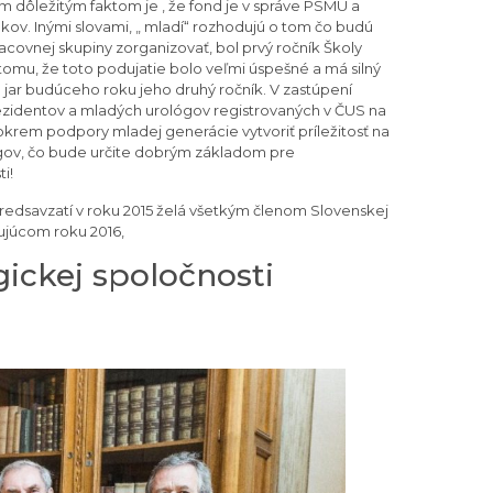
m dôležitým faktom je , že fond je v správe PSMU a
ov. Inými slovami, „ mladí“ rozhodujú o tom čo budú
pracovnej skupiny zorganizovať, bol prvý ročník Školy
tomu, že toto podujatie bolo veľmi úspešné a má silný
a jar budúceho roku jeho druhý ročník. V zastúpení
zidentov a mladých urológov registrovaných v ČUS na
 okrem podpory mladej generácie vytvoriť príležitosť na
gov, čo bude určite dobrým základom pre
i!
edsavzatí v roku 2015 želá všetkým členom Slovenskej
dujúcom roku 2016,
gickej spoločnosti