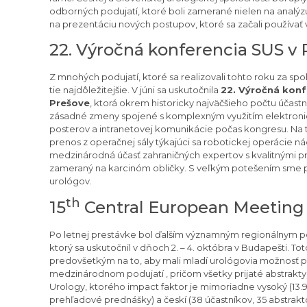
odborných podujatí, ktoré boli zamerané nielen na analýz
na prezentáciu nových postupov, ktoré sa začali používať v
22. Výročná konferencia SUS v
Z mnohých podujatí, ktoré sa realizovali tohto roku za s
tie najdôležitejšie. V júni sa uskutočnila
22. Výročná konf
Prešove
, ktorá okrem historicky najväčšieho počtu účastní
zásadné zmeny spojené s komplexným využitím elektroni
posterov a intranetovej komunikácie počas kongresu. Na 
prenos z operačnej sály týkajúci sa robotickej operácie 
medzinárodná účasť zahraničných expertov s kvalitnými pr
zameraný na karcinóm obličky. S veľkým potešením sme pri
urológov.
th
15
Central European Meeting
Po letnej prestávke bol ďalším významným regionálnym 
ktorý sa uskutočnil v dňoch 2. – 4. októbra v Budapešti. T
predovšetkým na to, aby mali mladí urológovia možnosť
medzinárodnom podujatí , pričom všetky prijaté abstrakt
Urology, ktorého impact faktor je mimoriadne vysoký (13.938
prehľadové prednášky) a českí (38 účastníkov, 35 abstrak