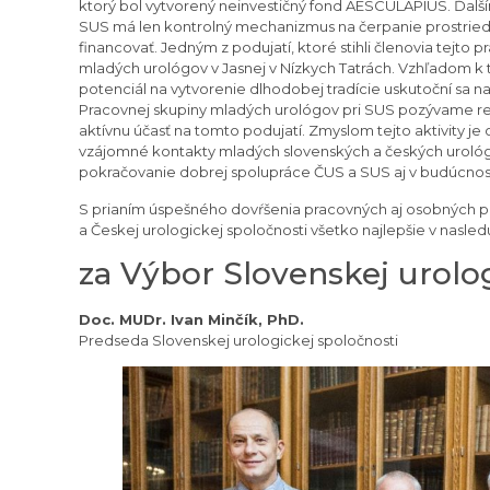
ktorý bol vytvorený neinvestičný fond AESCULAPIUS. Ďalší
SUS má len kontrolný mechanizmus na čerpanie prostriedk
financovať. Jedným z podujatí, ktoré stihli členovia tejto 
mladých urológov v Jasnej v Nízkych Tatrách. Vzhľadom k 
potenciál na vytvorenie dlhodobej tradície uskutoční sa n
Pracovnej skupiny mladých urológov pri SUS pozývame re
aktívnu účasť na tomto podujatí. Zmyslom tejto aktivity je
vzájomné kontakty mladých slovenských a českých uroló
pokračovanie dobrej spolupráce ČUS a SUS aj v budúcnost
S prianím úspešného dovŕšenia pracovných aj osobných pr
a Českej urologickej spoločnosti všetko najlepšie v nasle
za Výbor Slovenskej urolo
Doc. MUDr. Ivan Minčík, PhD.
Predseda Slovenskej urologickej spoločnosti