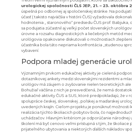
urologickej spoločnosti ČLS JEP, 21. – 23. októbra
úspešná po odbornej aj spoločenskej stránke. Na podujatí
účasť ( takisto najväčšia v histórii ČUS) vyžadovala dokonal
hodnotenia „ staronového“ predsedu ČUS prof. Babjuka, o
sa podujatia zúčastnil aj veľký počet slovenských uroló
úrovne a rozsahu diagnostických a liečebných metód medz
urológovia opakovane diskutovali o možnostiach zlepšeni
účastníka bola táto nepriama konfrontácia „studenou sprch
vybavení.
Podpora mladej generácie uro
Významným prvkom edukačnej aktivity je cielená podpora
dotazníkovej ankety medzi slovenskými rezidentmi a mlad
urológov má záujem o zvyšovanie nielen teoretických ale 
Bohužiaľ väčšina z nich je presvedčená, že nemá dostatok 
edukačné aktivity ČUS a SUS, ktoré predpokladajú, že v r
spolupráce českej, slovenskej , poľskej a maďarskej urolo
uvedených krajín. Cieľom projektu je ponúknuť možnosti k
realizácia týchto školiacich pobytov bola, čo najjednoduc
uchádzačov. Hlavným kritériom je odporúčanie národnej u
školení má byť cenovo veľmi prístupná s tým, že školiace
prijateľného ubytovania a niektorých ďalších nákladov sp