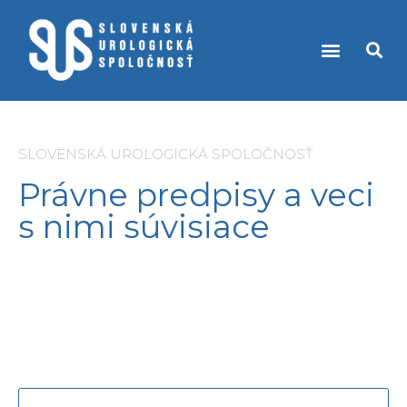
PRÁVNE PREDPISY A VECI S NIMI SÚVISIACE
KÚPEĽNÁ LIEČBA PRI UROLOGICKÝCH OCHORENIACH
SLOVENSKÁ UROLOGICKÁ SPOLOČNOSŤ
Právne predpisy a veci
s nimi súvisiace