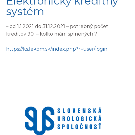
Elektronický kreditný
systém
– od 1.1.2021 do 31.12.2021 – potrebný počet
kreditov 90 – koľko mám splnených ?
https://ks.lekom.sk/index.php?
r=user/login