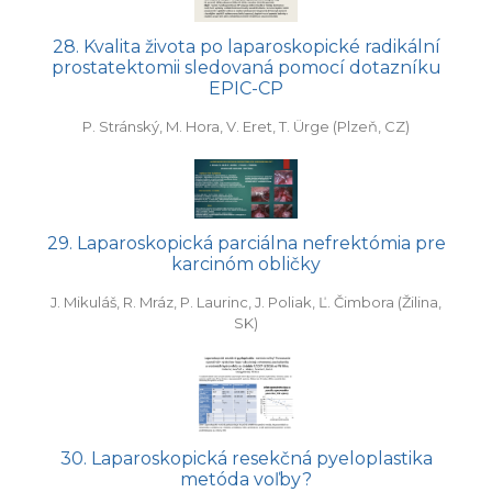
28. Kvalita života po laparoskopické radikální
prostatektomii sledovaná pomocí dotazníku
EPIC-CP
P. Stránský, M. Hora, V. Eret, T. Ürge (Plzeň, CZ)
29. Laparoskopická parciálna nefrektómia pre
karcinóm obličky
J. Mikuláš, R. Mráz, P. Laurinc, J. Poliak, Ľ. Čimbora (Žilina,
SK)
30. Laparoskopická resekčná pyeloplastika
metóda voľby?