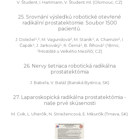
V. Študent, I. Hartmann, V. Študent ml. (Olomouc, CZ)
25. Srovnání výsledků robotické otevřené
radikální prostatektomie. Soubor 1500
pacientů.
J. Doležel¹,², M. Vagundová², M. Staník¹, A. Chamzin², I.
Čapák¹, J. Jarkovský¹, R. Černá¹, B. Říhová¹ (¹Brno,
²Mostiště u Velkého Meziříčí, CZ)
26. Nervy šetriaca robotická radikálna
prostatektómia
J. Babeľa, V. Baláž (Banská Bystrica, SK)
27. Laparoskopická radikálna prostatektómia -
naše prvé skúsenosti
M. Cvik, L. Uherčík, N. Striežencová, E. Mikurčík (Trnava, SK)