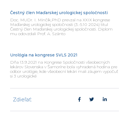
Čestný člen Maďarskej urologickej spoločnosti
Doc. MUDr. I. Minčík,PhD prevzal na XXIX kongrese
Maďarskej urologickej spoločnosti (3.-5.10 2024) titul
Čestný člen Maďarskej urologickej spoločnosti. Diplom
mu odovzdali Prof. A. Szánto
Urológia na kongrese SVLS 2021
Dňa 13.9.2021 na Kongrese Spoločnosti všeobecných
lekárov Slovenska v Šamoríne bola vyhradená hodina pre
odbor urológie, kde všeobecní lekári mali záujem vypočuť
si 3 urologické
Zdieľať: