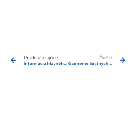
Predchádzajúce
Ďalšie
Informácia hlavného odborníka MZ SR pre urológiu
Ocenenie čestných členov SUS