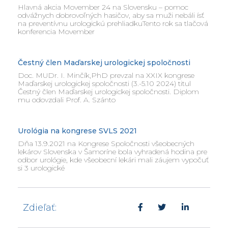
Hlavná akcia Movember 24 na Slovensku – pomoc
odvážnych dobrovoľných hasičov, aby sa muži nebáli ísť
na preventívnu urologickú prehliadkuTento rok sa tlačová
konferencia Movember
Čestný člen Maďarskej urologickej spoločnosti
Doc. MUDr. I. Minčík,PhD prevzal na XXIX kongrese
Maďarskej urologickej spoločnosti (3.-5.10 2024) titul
Čestný člen Maďarskej urologickej spoločnosti. Diplom
mu odovzdali Prof. A. Szánto
Urológia na kongrese SVLS 2021
Dňa 13.9.2021 na Kongrese Spoločnosti všeobecných
lekárov Slovenska v Šamoríne bola vyhradená hodina pre
odbor urológie, kde všeobecní lekári mali záujem vypočuť
si 3 urologické
Zdieľať: