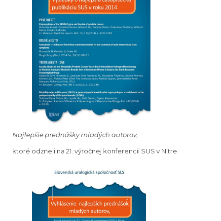
Najlepšie prednášky mladých autorov,
ktoré odzneli na 21. výročnej konferencii SUS v Nitre.