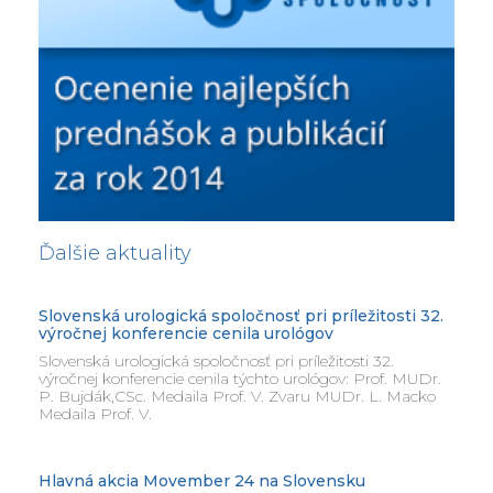
Ďalšie aktuality
Slovenská urologická spoločnosť pri príležitosti 32.
výročnej konferencie cenila urológov
Slovenská urologická spoločnosť pri príležitosti 32.
výročnej konferencie cenila týchto urológov: Prof. MUDr.
P. Bujdák,CSc. Medaila Prof. V. Zvaru MUDr. L. Macko
Medaila Prof. V.
Hlavná akcia Movember 24 na Slovensku