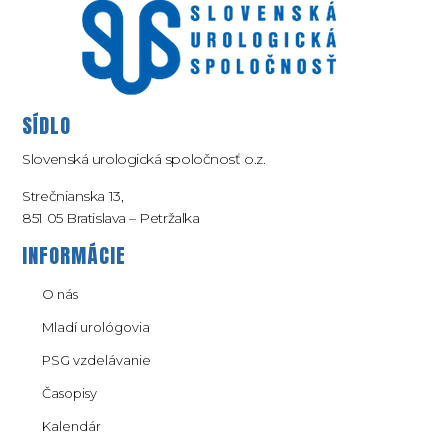
SÍDLO
Slovenská urologická spoločnosť o.z.
Strečnianska 13,
851 05 Bratislava – Petržalka
INFORMÁCIE
O nás
Mladí urológovia
PSG vzdelávanie
Časopisy
Kalendár