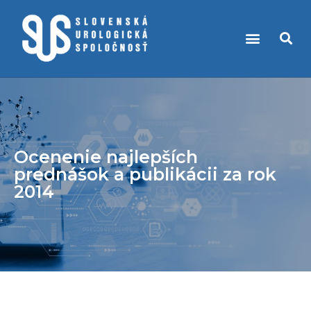
PRÁVNE PREDPISY A VECI S NIMI SÚVISIACE
KÚPEĽNÁ LIEČBA PRI UROLOGICKÝCH OCHORENIACH
Ocenenie najlepších
prednášok a publikácii za rok
2014