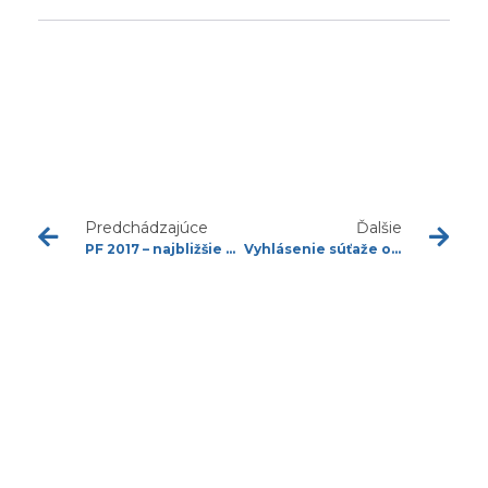
Predchádzajúce
Ďalšie
PF 2017 – najbližšie podujatia v novom roku
Vyhlásenie súťaže o najlepšiu odbornú publikáciu v odbore urológia za rok 2016