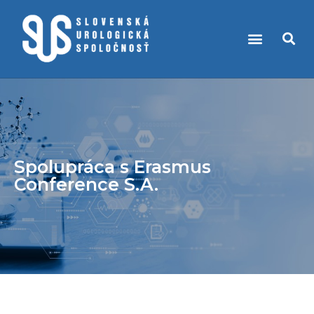
PRÁVNE PREDPISY A VECI S NIMI SÚVISIACE
KÚPEĽNÁ LIEČBA PRI UROLOGICKÝCH OCHORENIACH
Spolupráca s Erasmus
Conference S.A.