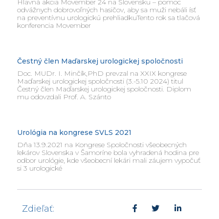
Hlavná akcia Movember 24 na Slovensku – pomoc
odvážnych dobrovoľných hasičov, aby sa muži nebáli ísť
na preventívnu urologickú prehliadkuTento rok sa tlačová
konferencia Movember
Čestný člen Maďarskej urologickej spoločnosti
Doc. MUDr. I. Minčík,PhD prevzal na XXIX kongrese
Maďarskej urologickej spoločnosti (3.-5.10 2024) titul
Čestný člen Maďarskej urologickej spoločnosti. Diplom
mu odovzdali Prof. A. Szánto
Urológia na kongrese SVLS 2021
Dňa 13.9.2021 na Kongrese Spoločnosti všeobecných
lekárov Slovenska v Šamoríne bola vyhradená hodina pre
odbor urológie, kde všeobecní lekári mali záujem vypočuť
si 3 urologické
Zdieľať: