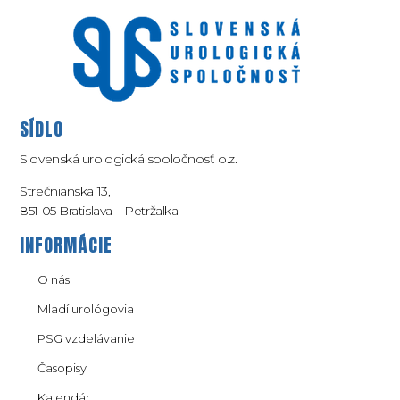
SÍDLO
Slovenská urologická spoločnosť o.z.
Strečnianska 13,
851 05 Bratislava – Petržalka
INFORMÁCIE
O nás
Mladí urológovia
PSG vzdelávanie
Časopisy
Kalendár